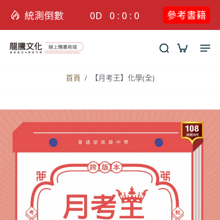
參考書籍
統測倒數
0
D
0
:
0
:
0
首頁
/
【月考王】化學(全)